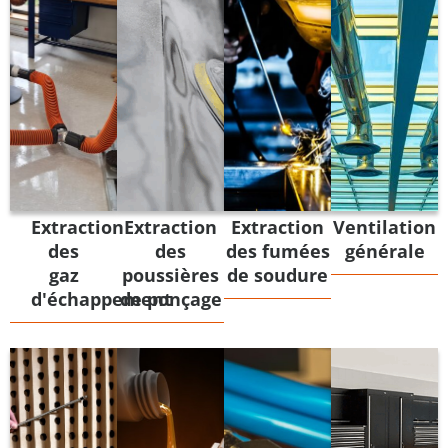
Extraction
Extraction
Extraction
Ventilation
des
des
des fumées
générale
gaz
poussières
de soudure
d'échappement
de ponçage