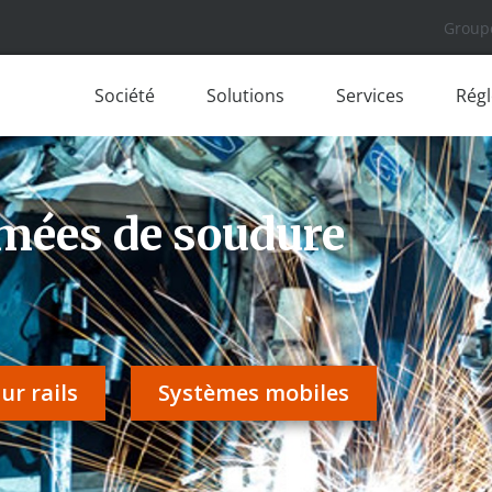
Group
Société
Solutions
Services
Rég
umées de soudure
ur rails
Systèmes mobiles