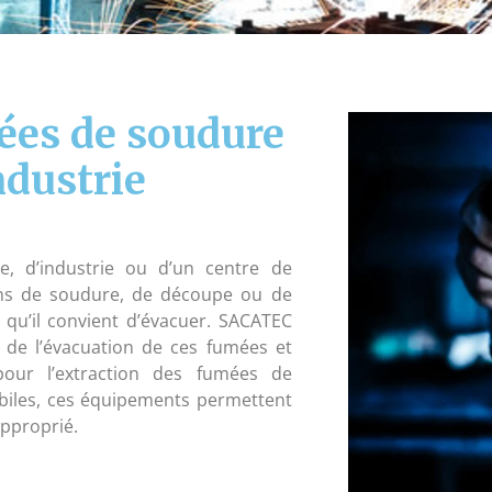
ées de soudure
industrie
ie, d’industrie ou d’un centre de
ons de soudure, de découpe ou de
qu’il convient d’évacuer. SACATEC
de l’évacuation de ces fumées et
pour l’extraction des fumées de
obiles, ces équipements permettent
approprié.