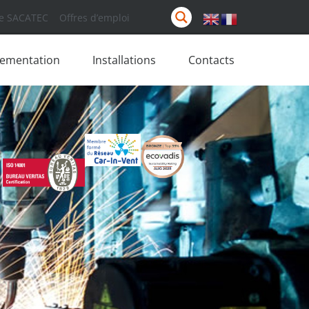
e SACATEC
Offres d’emploi
lementation
Installations
Contacts