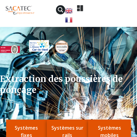
Extraction des poussières de
ponçage
Systèmes
Systèmes sur
Systèmes
fixes
rails
mobiles