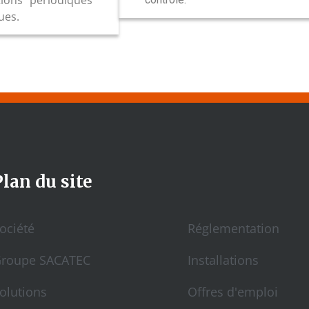
tions périodiques
ques.
Plan du site
ociété
Réglementation
roupe SACATEC
Installations
olutions
Offres d'emploi