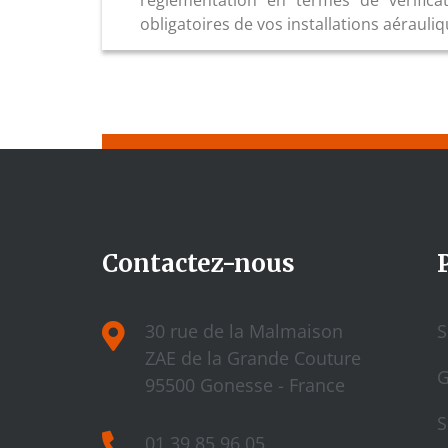
réglementation en termes de vérifica
obligatoires de vos installations aérauli
Contactez-nous
30 rue de la Malmaison
S
ZAE de la Grande Couture
G
95500 Gonesse - France
S
01 39 85 96 05