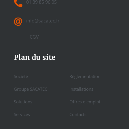
01 39 85 96 05
info@sacatec.fr
CGV
Plan du site
Société
Réglementation
Groupe SACATEC
Installations
Solutions
Offres d'emploi
Services
Contacts