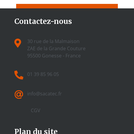
Contactez-nous
30 rue de la Malmaison
ZAE de la Grande Couture
95500 Gonesse - France
01 39 85 96 05
info@sacatec.fr
CGV
Plan du site