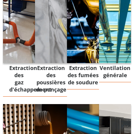
Extraction
Extraction
Extraction
Ventilation
des
des
des fumées
générale
gaz
poussières
de soudure
d'échappement
de ponçage